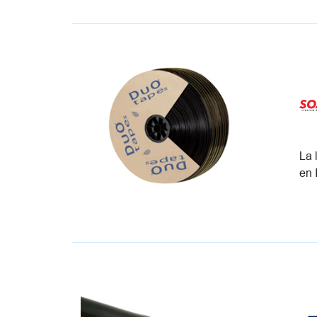
La 
en I