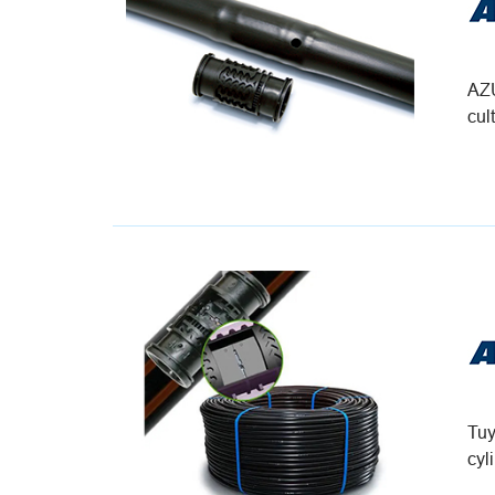
AZU
cul
Tuy
cyl