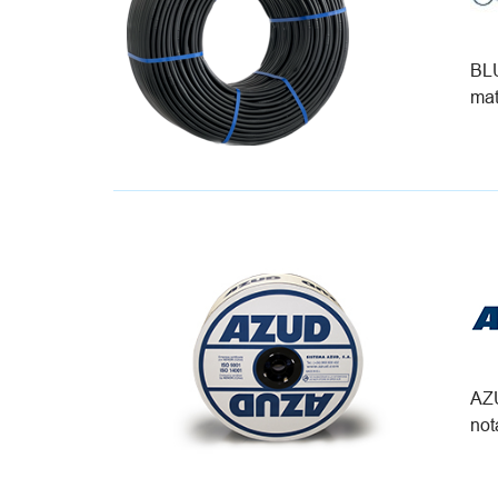
BLU
mat
AZU
not