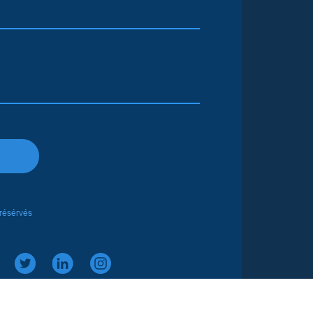
 résérvés
Réalisé par :