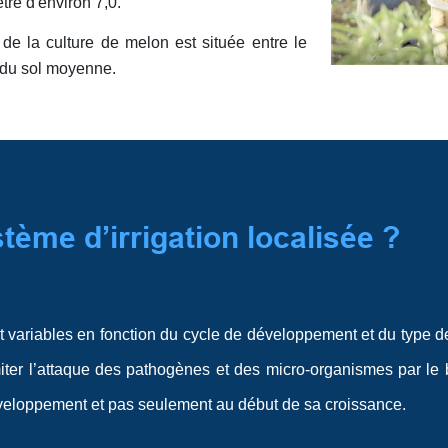
tre d'environ 7,0.
 de la culture de melon est située entre le
é du sol moyenne.
tème d’irrigation localisée ?
variables en fonction du cycle de développement et du type de pr
miter l’attaque des pathogènes et des micro-organismes par le b
éveloppement et pas seulement au début de sa croissance.